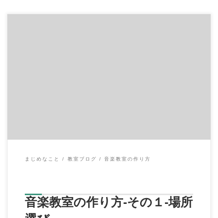
こんにちは。 イハラ音楽教室の伊原鉄朗です。 今回は前々回の
ブログに書きました、「自宅教室vs店舗型 […]
まじめなこと
教室ブログ
音楽教室の作り方
音楽教室の作り方-その１‐場所