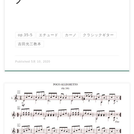
ノ
op.35-5
エチュード
カーノ
クラシックギター
吉田光三教本
Published
5月 10, 2020
【演奏動画】〈演奏：伊原鉄朗〉 ↓チャンネル登録はこちらのボ
タンからお願いします。 […]