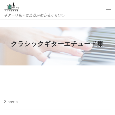
Skip to content
Me
ギターや色々な楽器が初心者からOK♪
クラシックギターエチュード集
2 posts