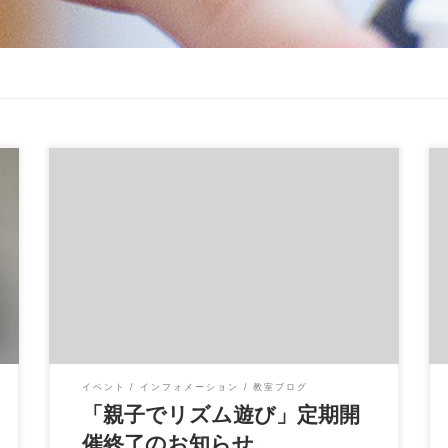
こんにちは。 いよいよ肌寒くなってきました
ね
街ではイルミネーションも見られるよう
になって、冬を感 […]
イベント
インフォメーション
教室ブログ
「親子でリズム遊び」定期開
催終了のお知らせ。