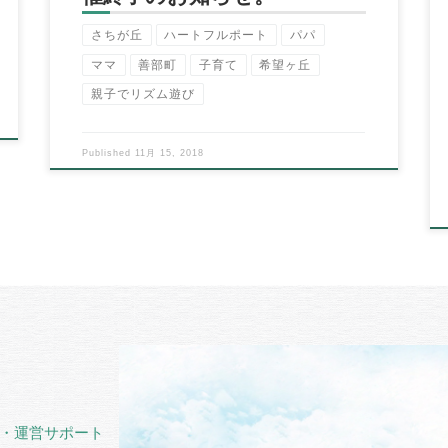
さちが丘
ハートフルポート
パパ
ママ
善部町
子育て
希望ヶ丘
親子でリズム遊び
Published
11月 15, 2018
・運営サポート