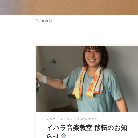
3 posts
こんにちは、イハラ音楽教室の伊原鉄朗で
す。 昨年（調べだしたのは３年前）から、ず
っと計 […]
インフォメーション
教室ブログ
イハラ音楽教室 移転のお知
らせ