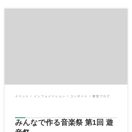
皆様こんにちは。 イハラ音楽教室の伊原鉄朗です。 ８月２７日
(日)10：00～ 二俣川「サンハート」 […]
イベント
インフォメーション
コンサート
教室ブログ
みんなで作る音楽祭 第1回 遊