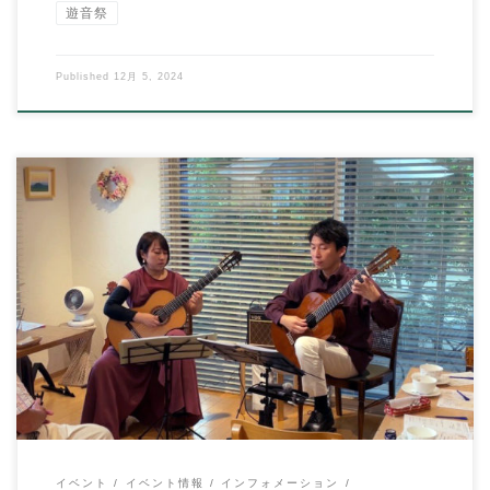
遊音祭
Published
12月 5, 2024
こんにちは、イハラ音楽教室の伊原鉄朗です。 遊音祭後も忙し
く、更新がご無沙汰しました。 いろいろあり […]
イベント
イベント情報
インフォメーション