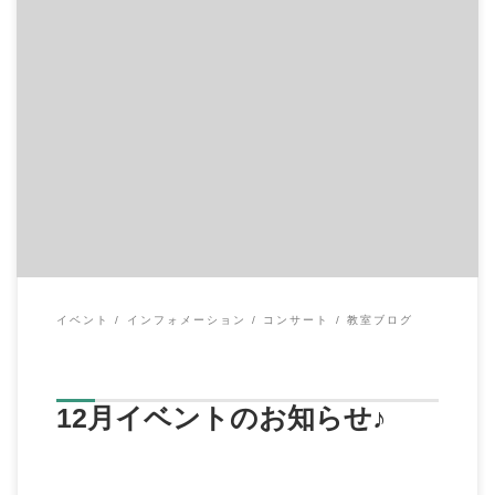
◆12月2日（土）
「わくわくmamaフェスタ」 場所：旭公会堂
時間：10:00～14:00 ☆ […]
イベント
インフォメーション
コンサート
教室ブログ
12月イベントのお知らせ♪