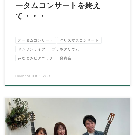
ータムコンサートを終え
て・・・
オータムコンサート
クリスマスコンサート
サンサンライブ
プラネタリウム
みなまきピクニック
発表会
Published
11月 8, 2025
こんにちは、イハラ音楽教室の伊原鉄朗です。 kodaキッチン