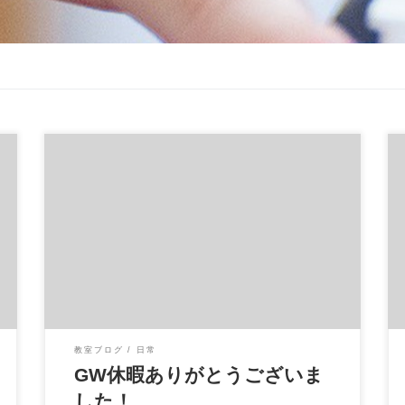
GWはあっという間に終わり、無事に営業再開
しております
GW期間は、コンサート、出
張レッスンなども […]
教室ブログ
日常
GW休暇ありがとうございま
した！