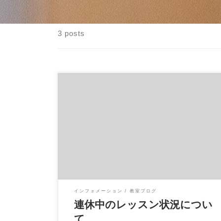
3 posts
イハラ音楽教室のゴールデンウィーク中のレ
ッスン状況です。 ４月２９日(金)、３０日(土
[…]
インフォメーション
教室ブログ
連休中のレッスン状況につい
て