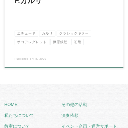
F.カルリ
エチュード
カルリ
クラシックギター
ポコアレグレット
伊原鉄朗
初級
Published
5月 8, 2020
HOME
その他の活動
私たちについて
演奏依頼
教室について
イベント企画・運営サポート