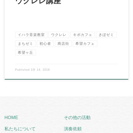
ウクレレ講座
イハラ音楽教室
ウクレレ
キボカフェ
きぼゼミ
まちゼミ
初心者
商店街
希望カフェ
希望ヶ丘
Published
3月 14, 2018
HOME
その他の活動
私たちについて
演奏依頼