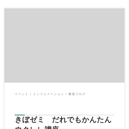
こんにちは、イハラ音楽教室の伊原鉄朗です。 プライベートで
新しい家族が増えたりと、落ち着かなかったの […]
イベント
インフォメーション
教室ブログ
きぼゼミ だれでもかんたん