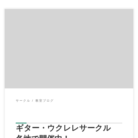
イハラ音楽教室では 月に１回のサークル活動を、各地で開催し
ています
どのサークルも、初心者大歓迎で […]
サークル
教室ブログ
ギター・ウクレレサークル