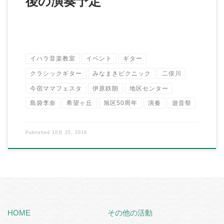
後の演奏予定
イハラ音楽教室
イベント
ギター
クラシックギター
みなまきピクニック
二俣川
今宿ママフェスタ
伊原鉄朗
地区センター
島袋李奈
希望ヶ丘
旭区50周年
演奏
遊音祭
Published
10月 25, 2019
HOME
その他の活動