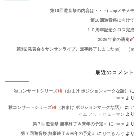
第10回遊音祭の内容は・・・( ..)φメモメモ
第10回遊音祭に向けて
１０周年記念クロス完成
2026年春の演奏
第9回発表会＆サンサンライブ、無事終了しましたm(_ _)m
最近のコメント
秋コンサートシリーズ
（おまけ ポジションマークな話）
に
ihara
より
秋コンサートシリーズ
（おまけ ポジションマークな話）
に
ア
イム ノット ヒューマン
より
第７回遊音祭 無事終了＆来年の予定♬
に
ihara
より
第７回遊音祭 無事終了＆来年の予定♬
に
ひできんぐ
より