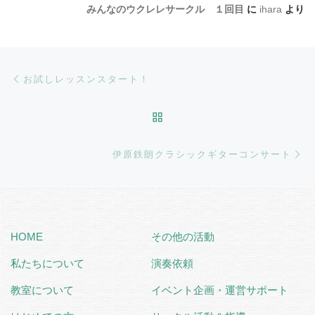
みんなのウクレレサークル １回目
に
ihara
より
Post navigation
Previous post
お試しレッスンスタート！
BACK TO POST LIST
Ne
伊原鉄朗クラシックギターコンサート
HOME
その他の活動
私たちについて
演奏依頼
教室について
イベント企画・運営サポート