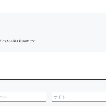
 2018年
あけましておめでとう
います
イハラ音楽 [
付いている欄は必須項目です
ール
サイト