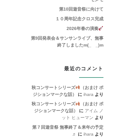
第10回遊音祭に向けて
１０周年記念クロス完成
2026年春の演奏
第9回発表会＆サンサンライブ、無事
終了しましたm(_ _)m
最近のコメント
秋コンサートシリーズ
（おまけ ポ
ジションマークな話）
に
ihara
より
秋コンサートシリーズ
（おまけ ポ
ジションマークな話）
に
アイム ノ
ット ヒューマン
より
第７回遊音祭 無事終了＆来年の予定
♬
に
ihara
より