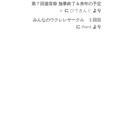
第７回遊音祭 無事終了＆来年の予定
♬
に
ひできんぐ
より
みんなのウクレレサークル １回目
に
ihara
より