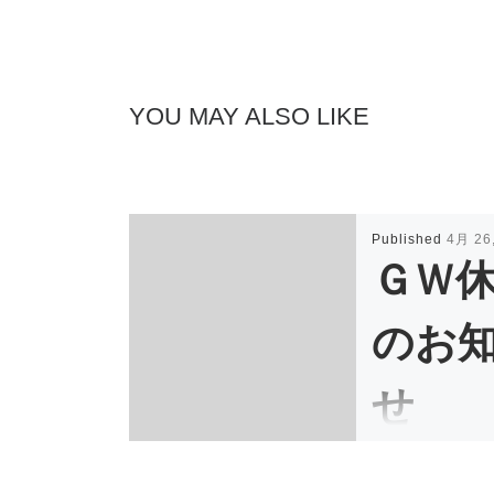
YOU MAY ALSO LIKE
Published
4月 26
ＧＷ
のお
せ