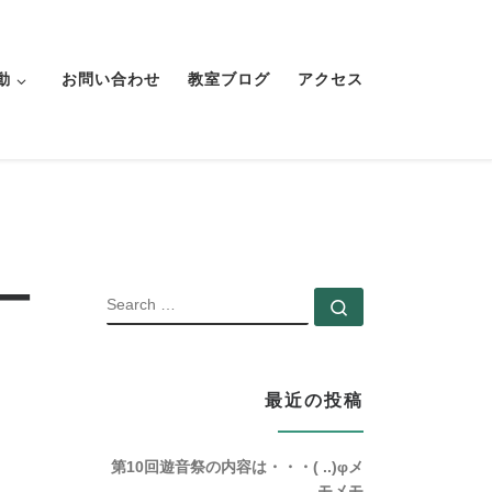
動
お問い合わせ
教室ブログ
アクセス
ー
SEARCH
Search …
最近の投稿
第10回遊音祭の内容は・・・( ..)φメ
モメモ