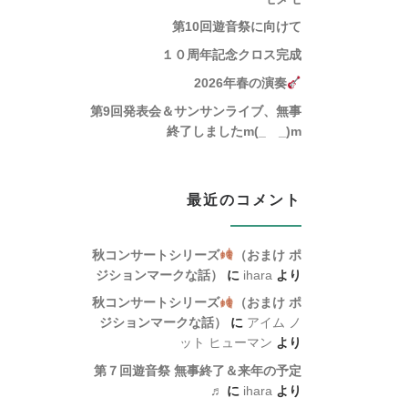
第10回遊音祭に向けて
１０周年記念クロス完成
2026年春の演奏
第9回発表会＆サンサンライブ、無事
終了しましたm(_ _)m
最近のコメント
秋コンサートシリーズ
（おまけ ポ
ジションマークな話）
に
ihara
より
秋コンサートシリーズ
（おまけ ポ
ジションマークな話）
に
アイム ノ
ット ヒューマン
より
第７回遊音祭 無事終了＆来年の予定
♬
に
ihara
より