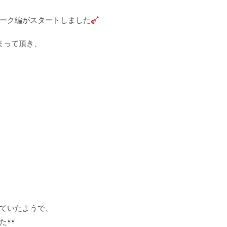
ーク編がスタートしました
まって頂き、
ていたようで、
た