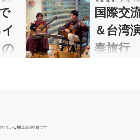
, 2019
Published
11月 20, 20
Hで
国際交
るイ
＆台湾
トの
奏旅行
方
2024＆
リスマ
ハラ音楽教
コンサ
 […]
ト
付いている欄は必須項目です