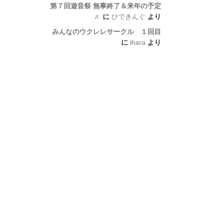
第７回遊音祭 無事終了＆来年の予定
♬
に
ひできんぐ
より
みんなのウクレレサークル １回目
に
ihara
より