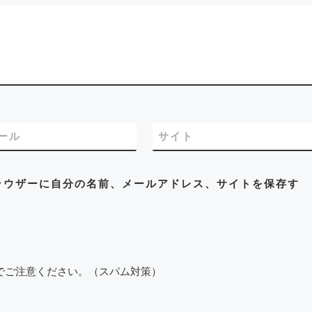
こんにちは、イハラ音
室の伊原鉄朗です。 […
ール
サイト
ラウザーに自分の名前、メールアドレス、サイトを保存す
でご注意ください。（スパム対策）