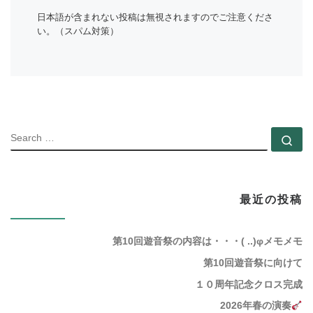
日本語が含まれない投稿は無視されますのでご注意くださ
い。（スパム対策）
SEARC
Se
最近の投稿
第10回遊音祭の内容は・・・( ..)φメモメモ
第10回遊音祭に向けて
１０周年記念クロス完成
2026年春の演奏