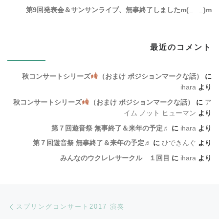
第9回発表会＆サンサンライブ、無事終了しましたm(_ _)m
最近のコメント
秋コンサートシリーズ
（おまけ ポジションマークな話）
に
ihara
より
秋コンサートシリーズ
（おまけ ポジションマークな話）
に
ア
イム ノット ヒューマン
より
第７回遊音祭 無事終了＆来年の予定♬
に
ihara
より
第７回遊音祭 無事終了＆来年の予定♬
に
ひできんぐ
より
みんなのウクレレサークル １回目
に
ihara
より
Post navigation
Previous post
スプリングコンサート2017 演奏