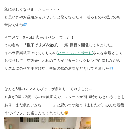
急に涼しくなりましたね～・・・
と思いきやお昼頃からジワジワと暑くなったり、
着るものを選ぶのも一
苦労ですね
さてさて、9月5日(火)もイベントでした！
その名も、
『親子でリズム遊び』
！第1回目を開催してきました。
イハラ音楽教室ではおなじみの
”ハートフル・ポート”
さんを会場として
お借りして、空弥先生と私の二人がギターとウクレレで伴奏しながら、
リズム
にのせて手遊びや、季節の歌の演奏などをしてきました
なんと6組のママ＆ちびっこが参加してくれました～！！
対象が0歳～2歳ごろの未就園児で、スタートが朝10時からということも
あり「まだ眠たいかな・・・」と思いつつ始まりましたが、みんな最後
までパワフルに楽しんでくれました