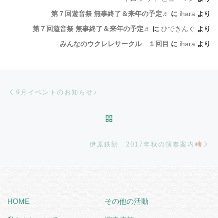
第７回遊音祭 無事終了＆来年の予定♬
に
ihara
より
第７回遊音祭 無事終了＆来年の予定♬
に
ひできんぐ
より
みんなのウクレレサークル １回目
に
ihara
より
Post navigation
Previous post
9月イベントのお知らせ♪
BACK TO POST LIST
Ne
伊原鉄朗 2017年秋の演奏案内
HOME
その他の活動