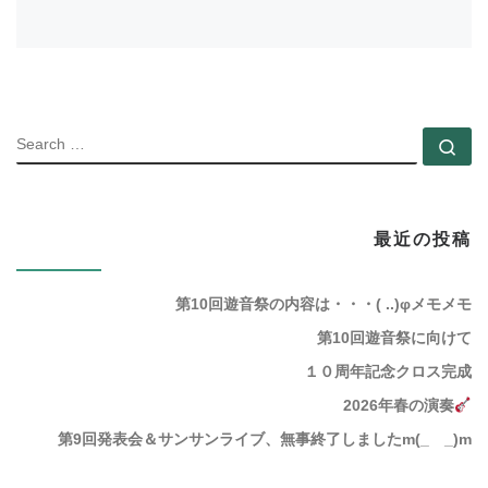
SEARC
Se
最近の投稿
第10回遊音祭の内容は・・・( ..)φメモメモ
第10回遊音祭に向けて
１０周年記念クロス完成
2026年春の演奏
第9回発表会＆サンサンライブ、無事終了しましたm(_ _)m