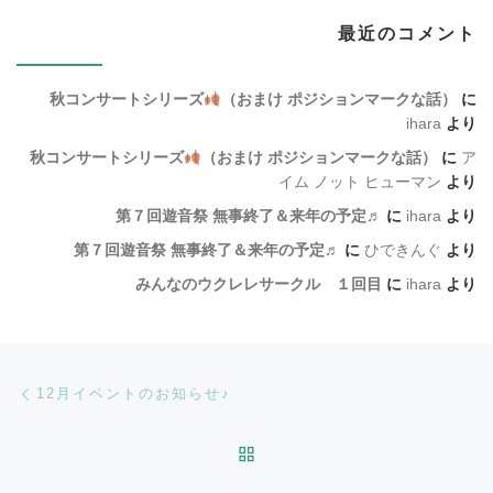
最近のコメント
秋コンサートシリーズ
（おまけ ポジションマークな話）
に
ihara
より
秋コンサートシリーズ
（おまけ ポジションマークな話）
に
ア
イム ノット ヒューマン
より
第７回遊音祭 無事終了＆来年の予定♬
に
ihara
より
第７回遊音祭 無事終了＆来年の予定♬
に
ひできんぐ
より
みんなのウクレレサークル １回目
に
ihara
より
Post navigation
Previous post
12月イベントのお知らせ♪
BACK TO POST LIST