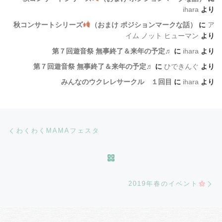
ihara
より
秋コンサートシリーズ
（おまけ ポジションマークな話）
に
ア
イム ノット ヒューマン
より
第７回遊音祭 無事終了＆来年の予定♬
に
ihara
より
第７回遊音祭 無事終了＆来年の予定♬
に
ひできんぐ
より
みんなのウクレレサークル １回目
に
ihara
より
Post navigation
Previous post
わくわくMAMAフェスタ
BACK TO POST LIST
Ne
2019年春のイベント