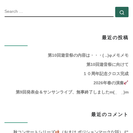
SEARC
Se
最近の投稿
第10回遊音祭の内容は・・・( ..)φメモメモ
第10回遊音祭に向けて
１０周年記念クロス完成
2026年春の演奏
第9回発表会＆サンサンライブ、無事終了しましたm(_ _)m
最近のコメント
秋コンサートシリーズ
（おまけ ポジションマークな話）
に