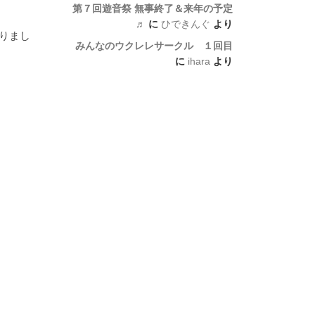
第７回遊音祭 無事終了＆来年の予定
♬
に
ひできんぐ
より
ありまし
みんなのウクレレサークル １回目
に
ihara
より