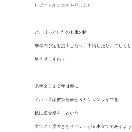
ロビーマルシェもやりました！
と、ほっとしたのも束の間
来年の予定を提出したり、申請したり、忙しくし
早すぎますね～….
来年２０２２年は春に
イハラ音楽教室発表会＆サンサンライブを
秋に遊音祭を、という
半年に１度大きなイベントが２本立てであるよう