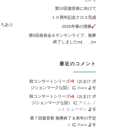
第10回遊音祭に向けて
１０周年記念クロス完成
もろあり
2026年春の演奏
第9回発表会＆サンサンライブ、無事
終了しましたm(_ _)m
最近のコメント
秋コンサートシリーズ
（おまけ ポ
ジションマークな話）
に
ihara
より
秋コンサートシリーズ
（おまけ ポ
ジションマークな話）
に
アイム ノ
ット ヒューマン
より
第７回遊音祭 無事終了＆来年の予定
♬
に
ihara
より