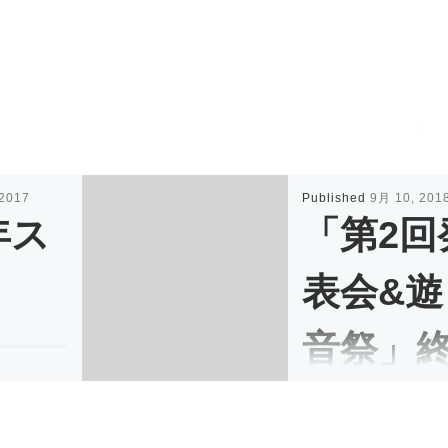
 2017
Published
9月 10, 201
年ス
「第2回
ト
表会&遊
音祭」
おめでとう
了！ (
 […]