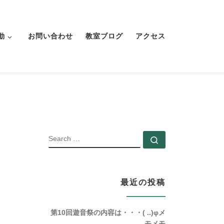
動
お問い合わせ
教室ブログ
アクセス
SEARCH
Search …
最近の投稿
第10回遊音祭の内容は・・・( ..)φメ
モメモ