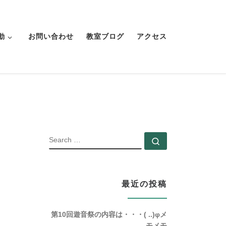
動
お問い合わせ
教室ブログ
アクセス
SEARCH
Search …
最近の投稿
第10回遊音祭の内容は・・・( ..)φメ
モメモ