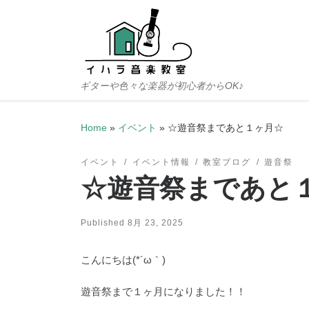
Skip to content
ギターや色々な楽器が初心者からOK♪
Home
»
イベント
»
☆遊音祭まであと１ヶ月☆
イベント
イベント情報
教室ブログ
遊音祭
☆遊音祭まであと
Published
8月 23, 2025
こんにちは(*´ω｀)
遊音祭まで１ヶ月になりました！！