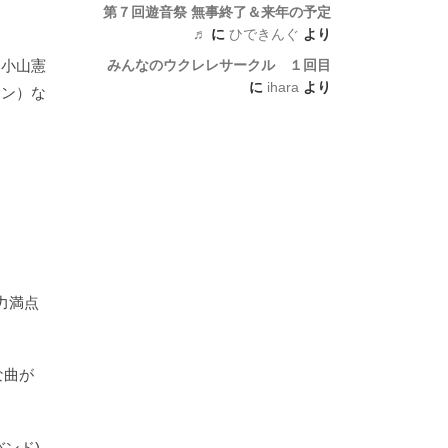
第７回遊音祭 無事終了＆来年の予定
♬
に
ひできんぐ
より
『小山憲
みんなのウクレレサークル １回目
に
ihara
より
ホン）な
力満点
な曲が
バンド)