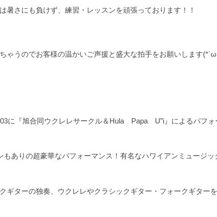
は暑さにも負けず、練習・レッスンを頑張っております！！
ゃうのでお客様の温かいご声援と盛大な拍手をお願いします(*´ω
に『旭合同ウクレレサークル＆Hula Papa U”i』によるパフ
ホンもありの超豪華なパフォーマンス！有名なハワイアンミュージッ
クギターの独奏、ウクレレやクラシックギター・フォークギター