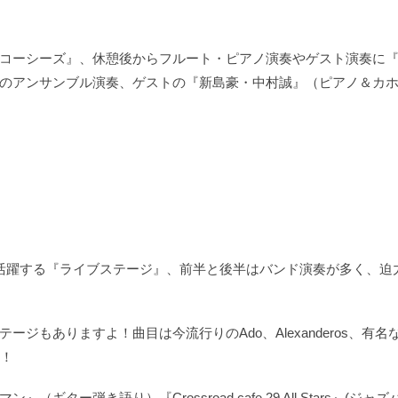
コーシーズ』、休憩後からフルート・ピアノ演奏やゲスト演奏に
のアンサンブル演奏、ゲストの『新島豪・中村誠』（ピアノ＆カ
活躍する『ライブステージ』、前半と後半はバンド演奏が多く、迫
ジもありますよ！曲目は今流行りのAdo、Alexanderos、有名
々！
ー弾き語り）『Crossroad cafe 29 All Stars』(ジャズ