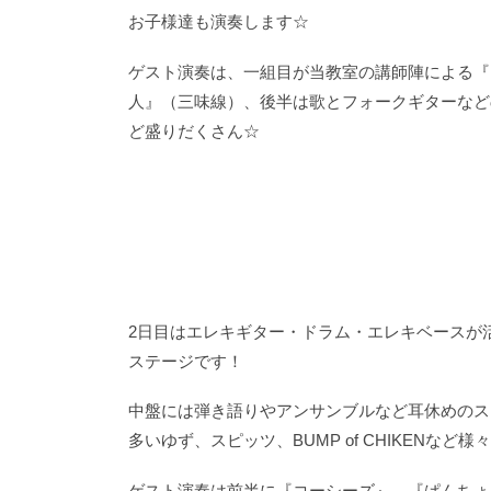
お子様達も演奏します☆
ゲスト演奏は、一組目が当教室の講師陣による『
人』（三味線）、後半は歌とフォークギターなど
ど盛りだくさん☆
2日目はエレキギター・ドラム・エレキベースが
ステージです！
中盤には弾き語りやアンサンブルなど耳休めのステー
多いゆず、スピッツ、BUMP of CHIKENなど様
ゲスト演奏は前半に『コーシーズ』、『ぱんちょマン』（ギタ