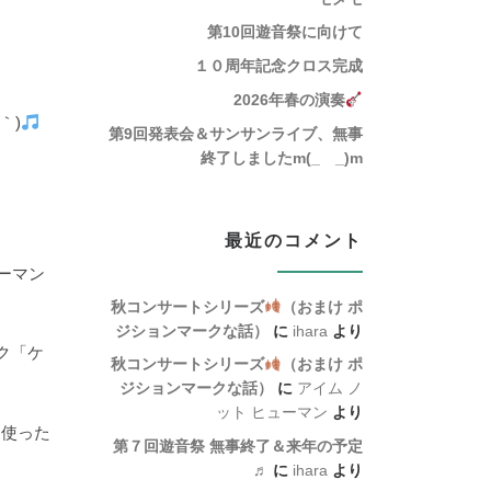
第10回遊音祭に向けて
１０周年記念クロス完成
2026年春の演奏
｀)
第9回発表会＆サンサンライブ、無事
終了しましたm(_ _)m
最近のコメント
ォーマン
秋コンサートシリーズ
（おまけ ポ
ジションマークな話）
に
ihara
より
ク「ケ
秋コンサートシリーズ
（おまけ ポ
ジションマークな話）
に
アイム ノ
ット ヒューマン
より
を使った
第７回遊音祭 無事終了＆来年の予定
♬
に
ihara
より