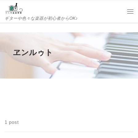
Skip to content
Me
ギターや色々な楽器が初心者からOK♪
ヱンルゥト
1 post