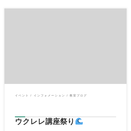
こんにちは、イハラ音楽教室の伊原鉄朗です。 突然ですが、ウ
クレレ講座＆サークルを新規で３つほどスター […]
イベント
インフォメーション
教室ブログ
ウクレレ講座祭り