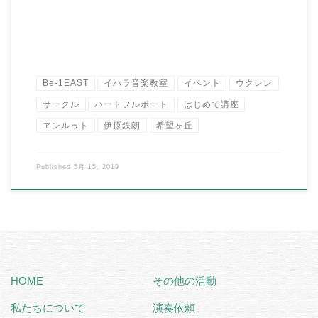
Be-1EAST
イハラ音楽教室
イベント
ウクレレ
サークル
ハートフルポート
はじめて講座
ヱンルゥト
伊原鉄朗
希望ヶ丘
Published
5月 15, 2019
HOME
その他の活動
私たちについて
演奏依頼