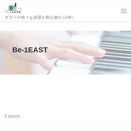
Skip to content
Me
ギターや色々な楽器が初心者からOK♪
Be-1EAST
2 posts