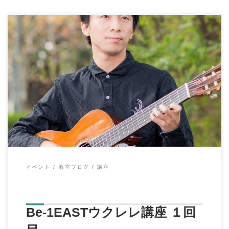
こんにちは、イハラ音楽教室の伊原鉄朗です。 先日の8/4日曜日
に、希望が丘の美容室Be-1EASTに […]
イベント
教室ブログ
講座
Be-1EASTウクレレ講座 １回