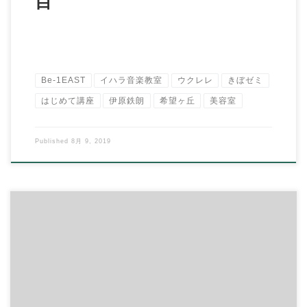
目
Be-1EAST
イハラ音楽教室
ウクレレ
きぼゼミ
はじめて講座
伊原鉄朗
希望ヶ丘
美容室
Published
8月 9, 2019
こんにちは、イハラ音楽教室の伊原鉄朗です。 突然ですが、ウ
クレレ講座＆サークルを新規で３つほどスター […]