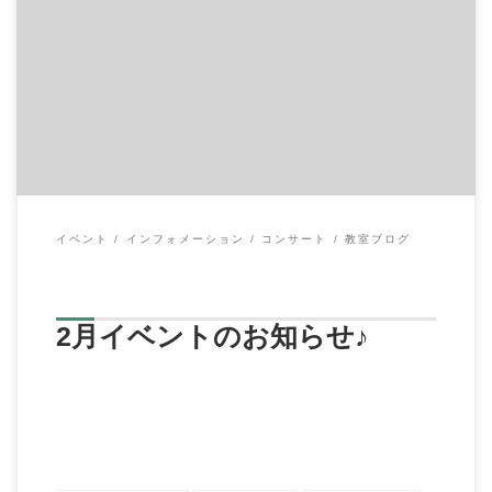
早いものでもう2月に突入ですね。 今月は鉄朗先生の演奏イベン
トがあります
◆2月4日（日）
「C […]
イベント
インフォメーション
コンサート
教室ブログ
2月イベントのお知らせ♪