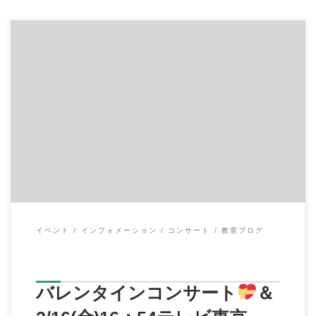
こんにちは、伊原鉄朗です。 先日、日曜日の10：00～二俣川の
サンハート音楽ホールにて […]
イベント
インフォメーション
コンサート
教室ブログ
バレンタインコンサート
＆