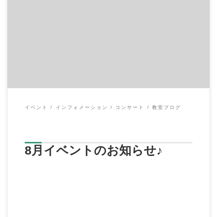
◆8月19日（土） 場所：イハラ音楽教室 10:00～ギターアンサン
ブル 参加費：大人￥1,500、 […]
イベント
インフォメーション
コンサート
教室ブログ
8月イベントのお知らせ♪