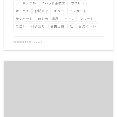
アンサンブル
イハラ音楽教室
ウクレレ
オーボエ
お問合せ
ギター
コンサート
サンハート
はじめて講座
ピアノ
フルート
二俣川
弾き語り
新田三樹
歌
音楽ホール
Published
8月 3, 2017
こんにちは！ イハラ音楽教室の伊原鉄朗です。 あちー日が続き
ますね… 私は汗っかきなので […]