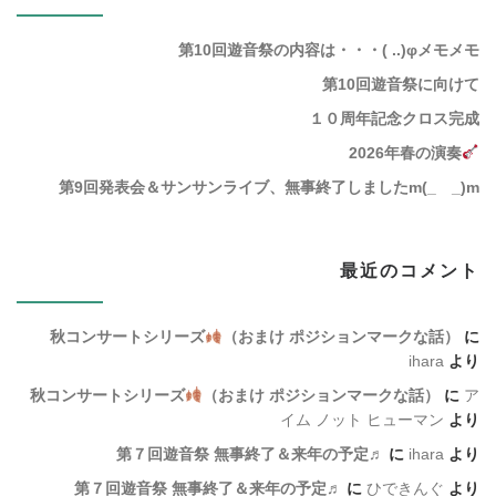
第10回遊音祭の内容は・・・( ..)φメモメモ
第10回遊音祭に向けて
１０周年記念クロス完成
2026年春の演奏
第9回発表会＆サンサンライブ、無事終了しましたm(_ _)m
最近のコメント
秋コンサートシリーズ
（おまけ ポジションマークな話）
に
ihara
より
秋コンサートシリーズ
（おまけ ポジションマークな話）
に
ア
イム ノット ヒューマン
より
第７回遊音祭 無事終了＆来年の予定♬
に
ihara
より
第７回遊音祭 無事終了＆来年の予定♬
に
ひできんぐ
より