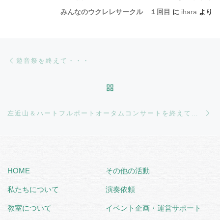
みんなのウクレレサークル １回目
に
ihara
より
Post navigation
Previous post
遊音祭を終えて・・・
BACK TO POST LIST
Ne
左近山＆ハートフルポートオータムコンサートを終えて・・・
HOME
その他の活動
私たちについて
演奏依頼
教室について
イベント企画・運営サポート