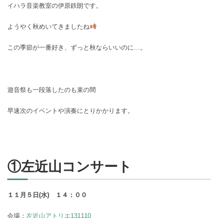
イハラ音楽教室の伊原鉄朗です。
ようやく秋めいてきましたね
この季節が一番好き、ずっと秋ならいいのに…。
遊音祭も一段落したのも束の間
早速次のイベントや演奏にとりかかります。
①左近山コンサート
１１月５日(水) １４：００
会場：
左近山アトリエ131110